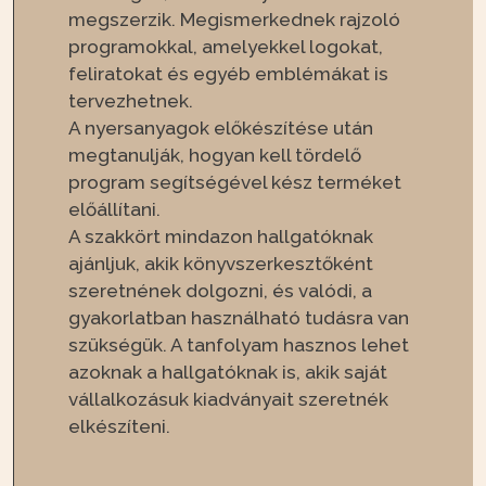
megszerzik. Megismerkednek rajzoló
programokkal, amelyekkel logokat,
feliratokat és egyéb emblémákat is
tervezhetnek.
A nyersanyagok előkészítése után
megtanulják, hogyan kell tördelő
program segítségével kész terméket
előállítani.
A szakkört mindazon hallgatóknak
ajánljuk, akik könyvszerkesztőként
szeretnének dolgozni, és valódi, a
gyakorlatban használható tudásra van
szükségük. A tanfolyam hasznos lehet
azoknak a hallgatóknak is, akik saját
vállalkozásuk kiadványait szeretnék
elkészíteni.