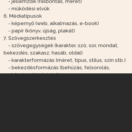
- jellemzőik (felbontás, méret)
- működési elvük
6. Médiatípusok
- képernyő (web, alkalmazás, e-book)
- papír (könyv, újság, plakát)
7. Szövegszerkesztés
- szövegegységek (karakter, szó, sor, mondat,
bekezdés, szakasz, hasáb, oldal)
- karakterformázás (méret, típus, stílus, szín stb.)
- bekezdésformázás (behúzás, felsorolás,
sorköz, igazítás [zárás])
- (külső) elemek beszúrása, beillesztése
- (Szöveg)szintek, címek
- különleges formázások: táblázat, képlet,
folyamatábra stb.; oldalbeállítás, láb- és
végjegyzetek, tartalom, index (=tárgymutató)
- dekorációs elemek, iniciálé
- nyomtatás