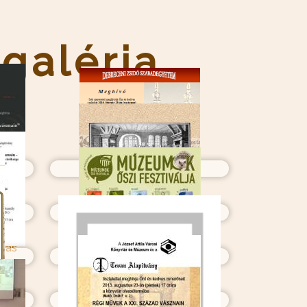
 galéria
drás
L. Debrecen, Zsinagóga
regi
XLVI. Berettyóújfalu, Bihari