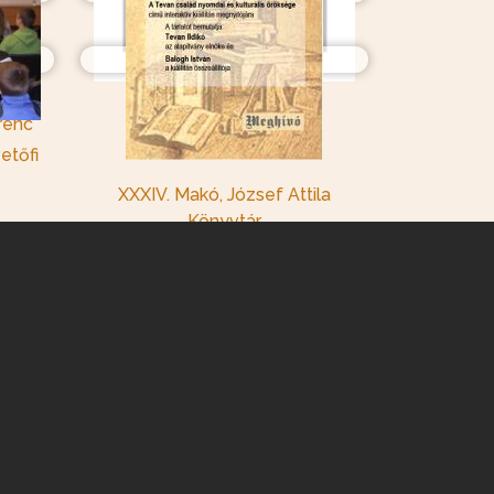
Múzeum
ály
XLII. Szentes, Koszta József
Múzeum
XXXVIII. Szolnok, Idősek
erenc
Otthona
etőfi
XXXIV. Makó, József Attila
Könyvtár