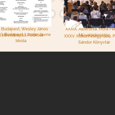
Múzeum
XLIII. Miskolc, Tompa Mih
V. Nyíregyháza, Zsinagóga
Könyvtár
. Budapest, Wesley János
XXXIX. Albertirsa, Móra F
I. Budapest, Lauder Javne
Lelkészképző Főiskola
Művelődési Ház
XXXV. Kiskunfélegyháza, P
Iskola
Sándor Könyvtár
Tevan Alapítvány - 1061 Budapest, Andrássy út 31.
e-mail: info@tevan-alapitvany.hu
tel: +36 20 345 4230
adószám: 18188806142