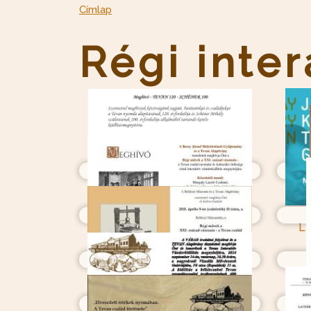
Címlap
Régi inter
LI
LIII.Békéscaba Zsinagóga
XLIX. Nagyecsed, Közösségi
Ház
XL