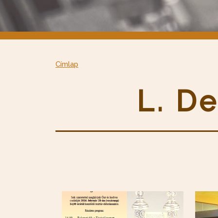
Címlap
L. D