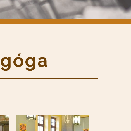
agóga