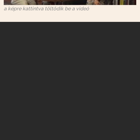
a képre kattintva töltődik be a videó
Basilides Bálint könyvbemutató