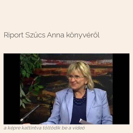
Riport Szűcs Anna könyvéről
a képre kattintva töltődik be a videó