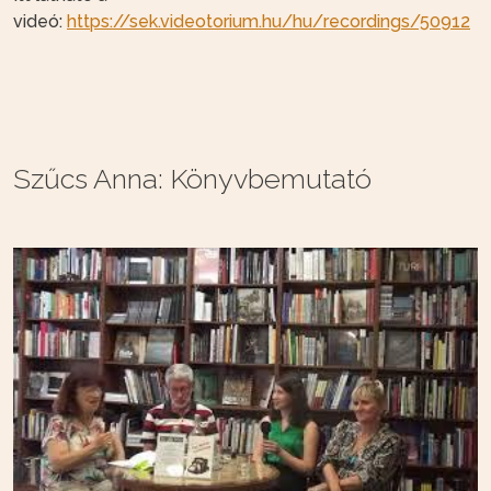
videó:
https://sek.videotorium.hu/hu/recordings/50912
Szűcs Anna: Könyvbemutató