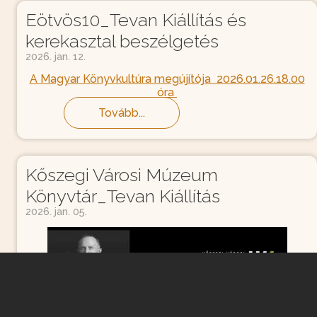
Eötvös10_Tevan Kiállítás és
kerekasztal beszélgetés
2026. jan. 12.
A Magyar Könyvkultúra megújítója 2026.01.26.18.00
óra
Tovább...
Kőszegi Városi Múzeum
Könyvtár_Tevan Kiállítás
2026. jan. 05.