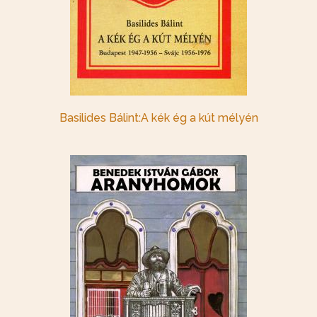
Basilides Bálint:A kék ég a kút mélyén