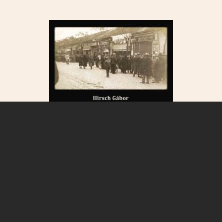
Hirsch Gábor: Békéscsaba-Auschwitz-Birkenau retúr