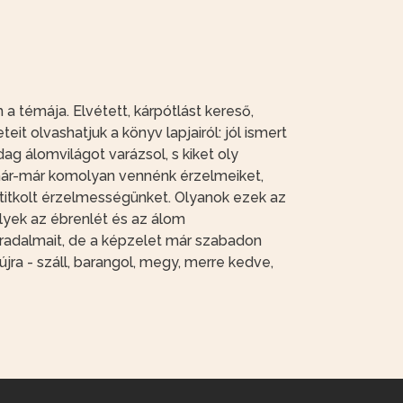
 témája. Elvétett, kárpótlást kereső,
t olvashatjuk a könyv lapjairól: jól ismert
dag álomvilágot varázsol, s kiket oly
r már-már komolyan vennénk érzelmeiket,
, titkolt érzelmességünket. Olyanok ezek az
lyek az ébrenlét és az álom
áradalmait, de a képzelet már szabadon
jra - száll, barangol, megy, merre kedve,