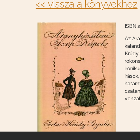
<< vissza a könyvekhez
ISBN 
Az Ara
kaland
Krúdy-
rokons
ironik
írások
határm
csatan
vonzal