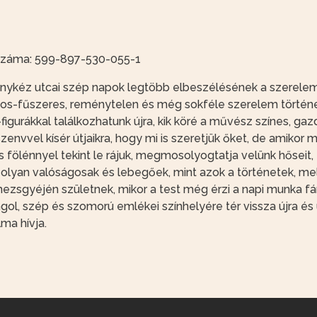
száma: 599-897-530-055-1
nykéz utcai szép napok legtöbb elbeszélésének a szerelem a
os-fűszeres, reménytelen és még sokféle szerelem történetei
figurákkal találkozhatunk újra, kik köré a művész színes, gaz
zenvvel kísér útjaikra, hogy mi is szeretjük őket, de amiko
us fölénnyel tekint le rájuk, megmosolyogtatja velünk hőseit
, olyan valóságosak és lebegőek, mint azok a történetek, me
ezsgyéjén születnek, mikor a test még érzi a napi munka f
gol, szép és szomorú emlékei színhelyére tér vissza újra és ú
ma hívja.