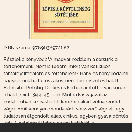
ISBN száma: 9789638972682
Részlet a könyvből: "A magyar irodalom a sorsunk, a
történelmünk. Nem is tudom, miért van két külön
tantárgy: irodalom és történelem? Hány és hány irodalmi
nagyságunk halt erőszakos, nem természetes halált
Balassitól Petőfiig. De kevés korban aratott olyan sűrűn
a halál, mint 1944-45-ben. Mintha kaszájával az
irodalomban, az írástudók körében akart volna rendet
vágni. Amit könnyen mondanánk sorsszerűségnek, egy
tudatosan átgondolt, aljas, cinikus, egyben gyáva döntés
volt. A hatalom félelme az írástudóktól, a
gondolkodóktól, az emberek szemét felnyitni képes