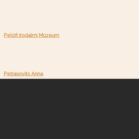
Petőfi Irodalmi Múzeum
Petrasovits Anna
Nagyatádi Városi Múzeum